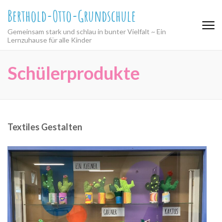
Zum
Berthold-Otto-Grundschule
Inhalt
springen
Gemeinsam stark und schlau in bunter Vielfalt ~ Ein
(Eingabetaste
Lernzuhause für alle Kinder
drücken)
Schülerprodukte
Textiles Gestalten